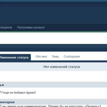
ельщиков
Программы раскроя
Обо мне
Темы
Сообщения
Изменения статуса
Нет изменений статуса
ья
77 еще не добавил друзей
ментарии
7 не имеет еще комментариев. Почему бы не написать «Привет»?