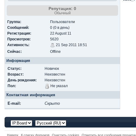
Репутация: 0
Обычный
Группа:
Пользователи
Сообщений:
0 (0 в день)
Регистрация:
22 August 11
Просмотров:
5620
Активность:
21 Sep 2011 18:51
Сейчас:
Offline
Информация
Статус:
Новичок
Возраст:
Неизвестен
День рождения:
Неизвестен
Пол:
Не указал
Контактная информация
E-mail:
Скрыто
Наверх
К списку форумов
Очистить cookies
Отметить все сообщения прочит