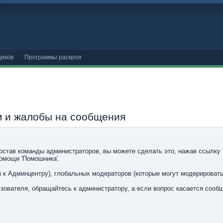
иков
Программы раскроя
м и жалобы на сообщения
остав команды администраторов, вы можете сделать это, нажав ссылку 
помощи 'Помошника'.
 к Админцентру), глобальных модераторов (которые могут модерироват
ьзователя, обращайтесь к администратору, а если вопрос касается сооб