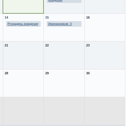
рождения
14
15
16
Progaдень рождения
Именинников: 3
21
22
23
28
29
30