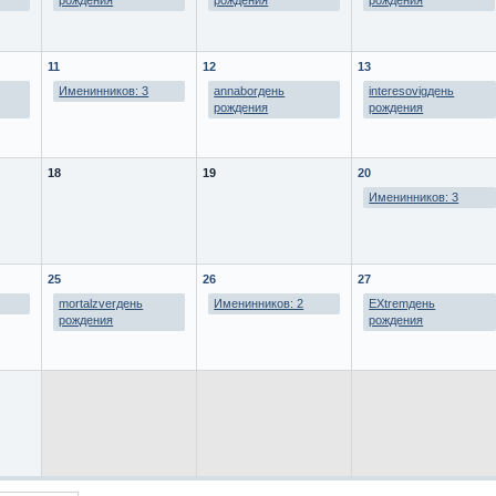
рождения
рождения
рождения
11
12
13
Именинников: 3
annaborдень
interesovigдень
рождения
рождения
18
19
20
Именинников: 3
25
26
27
mortalzverдень
Именинников: 2
EXtremдень
рождения
рождения