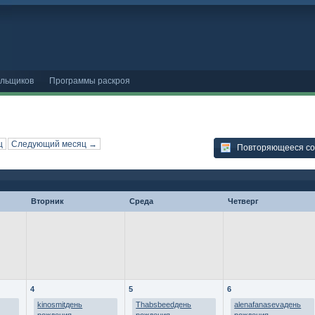
ельщиков
Программы раскроя
ц
Следующий месяц →
Повторяющееся с
Вторник
Среда
Четверг
4
5
6
kinosmitдень
Thabsbeedдень
alenafanasevaдень