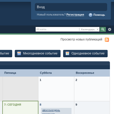
Вход
Новый пользователь?
Регистрация
Помощь
Календарь
Просмотр новых публикаций
обытие
Многодневное событие
Однодневное событие
Пятница
Суббота
Воскресенье
1
2
7: СЕГОДНЯ
8
9
alexroverдень