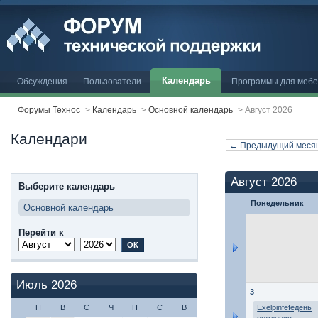
Календарь
Обсуждения
Пользователи
Программы для меб
Форумы Технос
>
Календарь
>
Основной календарь
>
Август 2026
Календари
← Предыдущий меся
Август 2026
Выберите календарь
Понедельник
Основной календарь
Перейти к
Июль 2026
3
П
В
С
Ч
П
С
В
Exelpinfefeдень