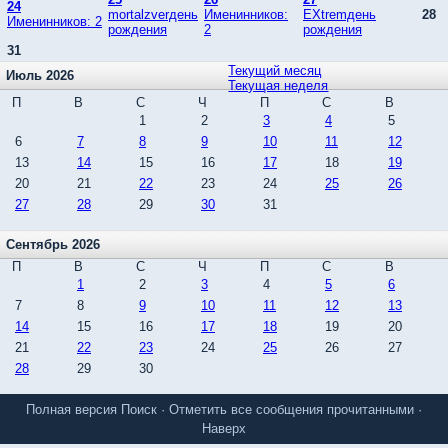
24
mortalzverдень
Именинников:
EXtremдень
28
Именинников: 2
рождения
2
рождения
31
Текущий месяц
Июль 2026
Текущая неделя
П
В
С
Ч
П
С
В
1
2
3
4
5
6
7
8
9
10
11
12
13
14
15
16
17
18
19
20
21
22
23
24
25
26
27
28
29
30
31
Сентябрь 2026
П
В
С
Ч
П
С
В
1
2
3
4
5
6
7
8
9
10
11
12
13
14
15
16
17
18
19
20
21
22
23
24
25
26
27
28
29
30
Полная версия
Поиск
·
Отметить все сообщения прочитанными
·
Наверх