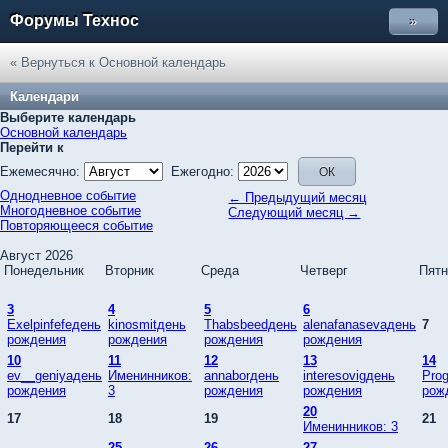
Форумы Технос
»
« Вернуться к Основной календарь
Календари
Выберите календарь
Основной календарь
Перейти к
Ежемесячно:
Ежегодно:
Однодневное событие
← Предыдущий месяц
Многодневное событие
Следующий месяц →
Повторяющееся событие
Август 2026
Понедельник
Вторник
Среда
Четверг
Пятн
3
4
5
6
Exelpinfefeдень
kinosmitдень
Thabsbeedдень
alenafanasevaдень
7
рождения
рождения
рождения
рождения
10
11
12
13
14
ev__geniyaдень
Именинников:
annaborдень
interesovigдень
Pro
рождения
3
рождения
рождения
рож
20
17
18
19
21
Именинников: 3
25
26
27