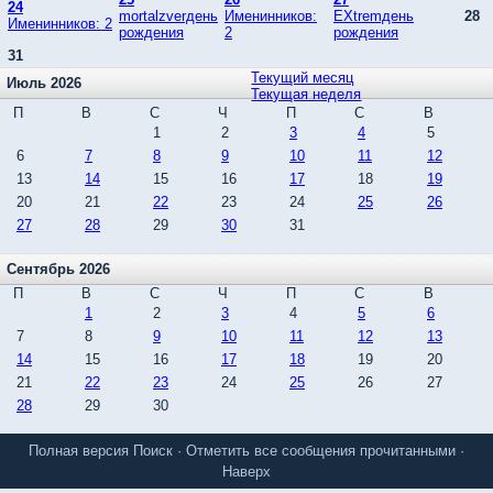
24
mortalzverдень
Именинников:
EXtremдень
28
Именинников: 2
рождения
2
рождения
31
Текущий месяц
Июль 2026
Текущая неделя
П
В
С
Ч
П
С
В
1
2
3
4
5
6
7
8
9
10
11
12
13
14
15
16
17
18
19
20
21
22
23
24
25
26
27
28
29
30
31
Сентябрь 2026
П
В
С
Ч
П
С
В
1
2
3
4
5
6
7
8
9
10
11
12
13
14
15
16
17
18
19
20
21
22
23
24
25
26
27
28
29
30
Полная версия
Поиск
·
Отметить все сообщения прочитанными
·
Наверх