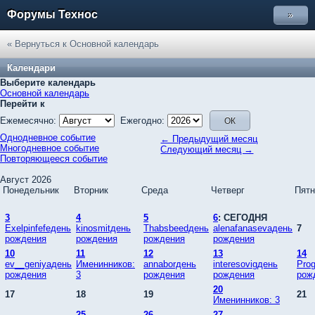
Форумы Технос
»
« Вернуться к Основной календарь
Календари
Выберите календарь
Основной календарь
Перейти к
Ежемесячно:
Ежегодно:
Однодневное событие
← Предыдущий месяц
Многодневное событие
Следующий месяц →
Повторяющееся событие
Август 2026
Понедельник
Вторник
Среда
Четверг
Пятн
3
4
5
6
: СЕГОДНЯ
Exelpinfefeдень
kinosmitдень
Thabsbeedдень
alenafanasevaдень
7
рождения
рождения
рождения
рождения
10
11
12
13
14
ev__geniyaдень
Именинников:
annaborдень
interesovigдень
Pro
рождения
3
рождения
рождения
рож
20
17
18
19
21
Именинников: 3
25
26
27