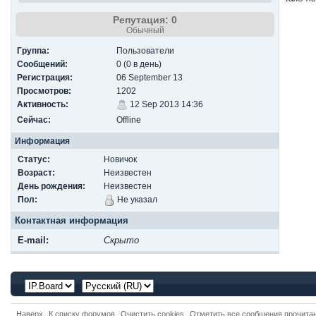
Репутация: 0
Обычный
Группа:
Пользователи
Сообщений:
0 (0 в день)
Регистрация:
06 September 13
Просмотров:
1202
Активность:
12 Sep 2013 14:36
Сейчас:
Offline
Информация
Статус:
Новичок
Возраст:
Неизвестен
День рождения:
Неизвестен
Пол:
Не указал
Контактная информация
E-mail:
Скрыто
Наверх
К списку форумов
Очистить cookies
Отметить все сообщения прочит