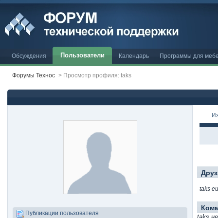
Пользователи
Обсуждения
Календарь
Программы для меб
Форумы Технос
>
Просмотр профиля: taks
И
Друз
taks е
Ком
Публикации пользователя
taks н