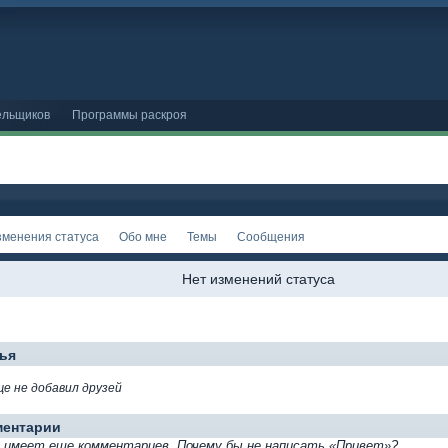
ельщиков
Программы раскроя
зменения статуса
Обо мне
Темы
Сообщения
Нет изменений статуса
ья
ще не добавил друзей
ментарии
е имеет еще комментариев. Почему бы не написать «Привет»?