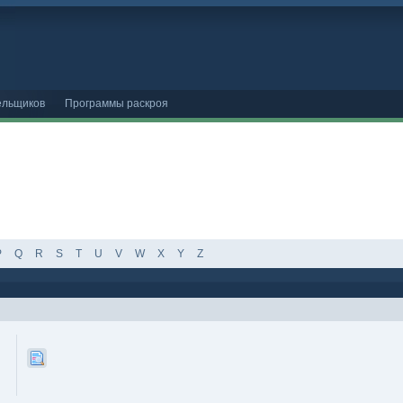
ельщиков
Программы раскроя
P
Q
R
S
T
U
V
W
X
Y
Z