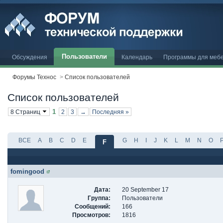
Пользователи
Обсуждения
Календарь
Программы для меб
Форумы Технос
>
Список пользователей
Список пользователей
1
8 Страниц
2
3
→
Последняя »
ВСЕ
A
B
C
D
E
G
H
I
J
K
L
M
N
O
F
fomingood
Дата:
20 September 17
Группа:
Пользователи
Сообщений:
166
Просмотров:
1816