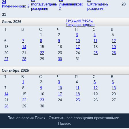
24
mortalzverдень
Именинников:
EXtremдень
28
Именинников: 2
рождения
2
рождения
31
Текущий месяц
Июль 2026
Текущая неделя
П
В
С
Ч
П
С
В
1
2
3
4
5
6
7
8
9
10
11
12
13
14
15
16
17
18
19
20
21
22
23
24
25
26
27
28
29
30
31
Сентябрь 2026
П
В
С
Ч
П
С
В
1
2
3
4
5
6
7
8
9
10
11
12
13
14
15
16
17
18
19
20
21
22
23
24
25
26
27
28
29
30
Полная версия
Поиск
·
Отметить все сообщения прочитанными
·
Наверх