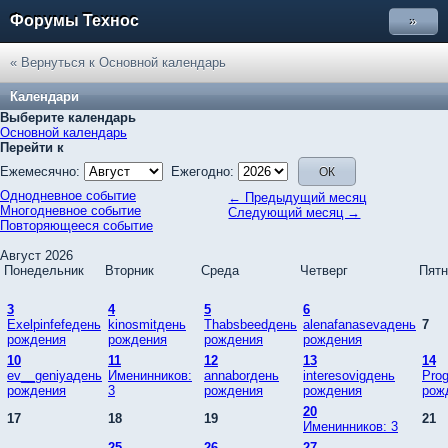
Форумы Технос
»
« Вернуться к Основной календарь
Календари
Выберите календарь
Основной календарь
Перейти к
Ежемесячно:
Ежегодно:
Однодневное событие
← Предыдущий месяц
Многодневное событие
Следующий месяц →
Повторяющееся событие
Август 2026
Понедельник
Вторник
Среда
Четверг
Пятн
3
4
5
6
Exelpinfefeдень
kinosmitдень
Thabsbeedдень
alenafanasevaдень
7
рождения
рождения
рождения
рождения
10
11
12
13
14
ev__geniyaдень
Именинников:
annaborдень
interesovigдень
Pro
рождения
3
рождения
рождения
рож
20
17
18
19
21
Именинников: 3
25
26
27