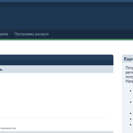
иков
Программы раскроя
Еще
Пот
ль
рег
пол
Нап
 компьютер