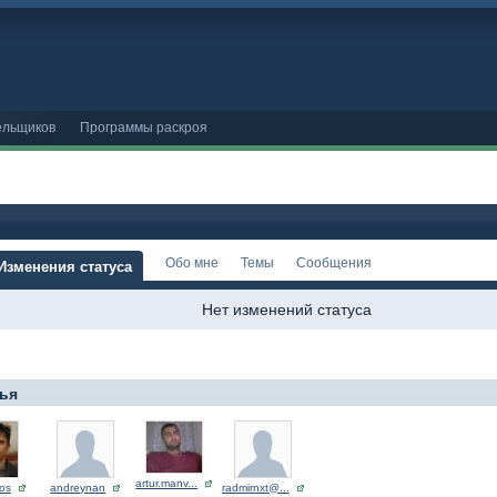
ельщиков
Программы раскроя
Обо мне
Темы
Сообщения
Изменения статуса
Нет изменений статуса
ья
artur.manv...
os
andreynan
radmirnxt@...