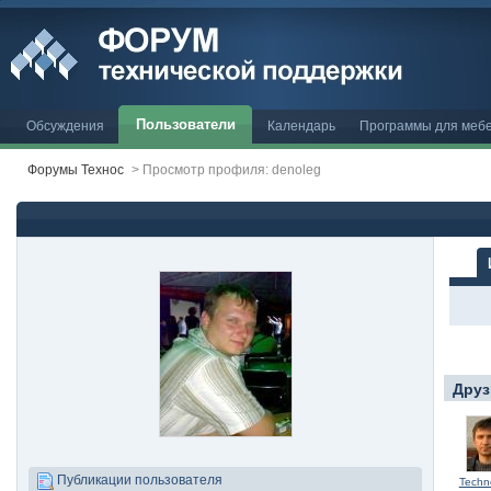
Пользователи
Обсуждения
Календарь
Программы для меб
Форумы Технос
>
Просмотр профиля: denoleg
Друз
Публикации пользователя
Techn