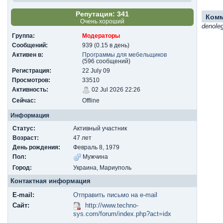
Репутация: 341
Ком
Очень хороший
denole
Группа:
Модераторы
Сообщений:
939 (0.15 в день)
Активен в:
Программы для мебельщиков
(596 сообщений)
Регистрация:
22 July 09
Просмотров:
33510
Активность:
02 Jul 2026 22:26
Сейчас:
Offline
Информация
Статус:
Активный участник
Возраст:
47 лет
День рождения:
Февраль 8, 1979
Пол:
Мужчина
Город:
Украина, Мариуполь
Контактная информация
E-mail:
Отправить письмо на e-mail
Сайт:
http://www.techno-
sys.com/forum/index.php?act=idx