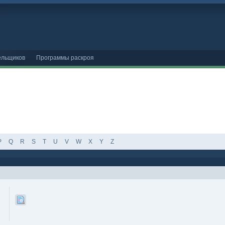
ельщиков
Программы раскроя
P
Q
R
S
T
U
V
W
X
Y
Z