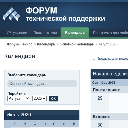
Календарь
Обсуждения
Пользователи
Программы для меб
Форумы Технос
>
Календарь
>
Основной календарь
>
Август 2026
Календари
← Предыдущая неде
Начало недели:
Выберите календарь
Сентябрь 2025
Основной календарь
Понедельник
Перейти к
29
Июль 2026
Вторник
П
В
С
Ч
П
С
В
30