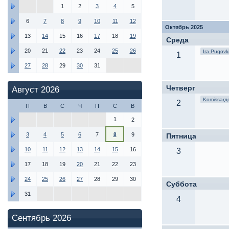
1
2
3
4
5
6
7
8
9
10
11
12
Октябрь 2025
13
14
15
16
17
18
19
Среда
20
21
22
23
24
25
26
Ira Pugov
1
27
28
29
30
31
Четверг
Август 2026
Komissarд
2
П
В
С
Ч
П
С
В
1
2
3
4
5
6
7
8
9
Пятница
10
11
12
13
14
15
16
3
17
18
19
20
21
22
23
24
25
26
27
28
29
30
Суббота
31
4
Сентябрь 2026