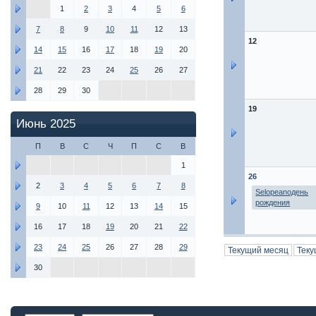
1
2
3
4
5
6
7
8
9
10
11
12
13
12
14
15
16
17
18
19
20
21
22
23
24
25
26
27
28
29
30
19
Июнь 2025
П
В
С
Ч
П
С
В
1
26
2
3
4
5
6
7
8
Selopeanoдень
рождения
9
10
11
12
13
14
15
16
17
18
19
20
21
22
23
24
25
26
27
28
29
Текущий месяц
Теку
30