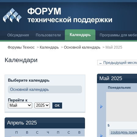
Календарь
Обсуждения
Пользователи
Программы для меб
Форумы Технос
>
Календарь
>
Основной календарь
>
Май 2025
Календари
← Предыдущий меся
Май 2025
Выберите календарь
Понедельник
Основной календарь
Перейти к
Апрель 2025
5
zoulosдень рожд
П
В
С
Ч
П
С
В