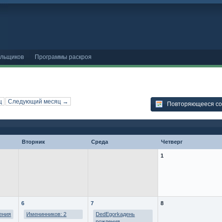
ельщиков
Программы раскроя
ц
Следующий месяц →
Повторяющееся с
Вторник
Среда
Четверг
1
6
7
8
ения
Именинников: 2
DedEgorkaдень
рождения