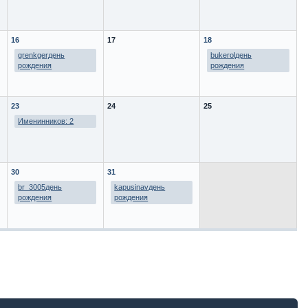
16
17
18
grenkgerдень
bukerolдень
рождения
рождения
23
24
25
Именинников: 2
30
31
br_3005день
kapusinavдень
рождения
рождения