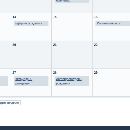
13
14
15
ugliдень рождения
Именинников: 2
20
21
22
27
28
29
skraydдень
AntonIgnatoffдень
рождения
рождения
щая неделя