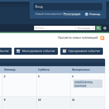
Вход
Новый пользователь?
Регистрация
Помощь
Календарь
Просмотр новых публикаций
обытие
Многодневное событие
Однодневное событие
Пятница
Суббота
Воскресенье
2
3
4
ninita91nikдень
рождения
9
10
11