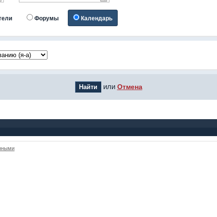
тели
Форумы
Календарь
или
Отмена
анными