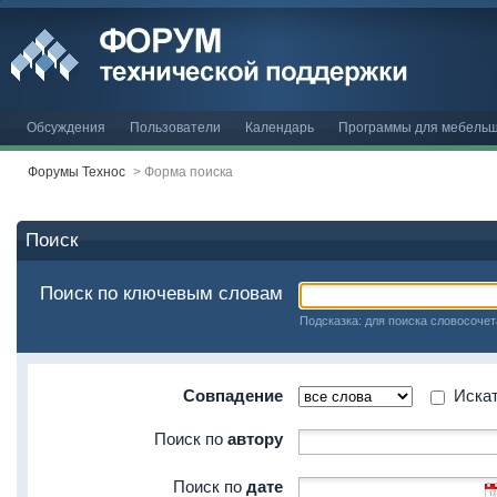
Обсуждения
Пользователи
Календарь
Программы для мебельщ
Форумы Технос
>
Форма поиска
Поиск
Поиск по ключевым словам
Подсказка: для поиска словосочет
Совпадение
Искать
Поиск по
автору
Поиск по
дате