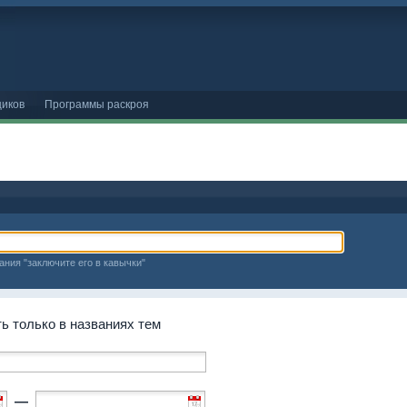
иков
Программы раскроя
ания "заключите его в кавычки"
 только в названиях тем
—