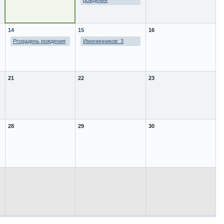
рождения
14
15
16
Progaдень рождения
Именинников: 3
21
22
23
28
29
30