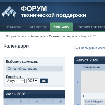
Календарь
Обсуждения
Пользователи
Программы для меб
Форумы Технос
>
Календарь
>
Основной календарь
>
Август 2026
Календари
← Предыдущий меся
Август 2026
Выберите календарь
Понедельник
Основной календарь
Перейти к
Июль 2026
3
П
В
С
Ч
П
С
В
Exelpinfefeдень