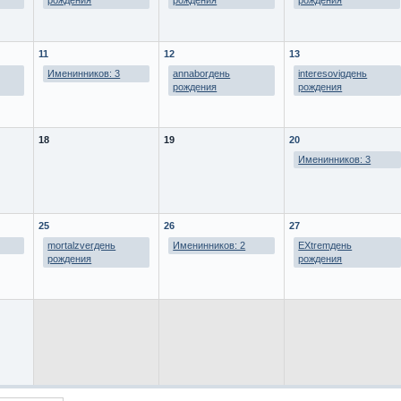
рождения
рождения
рождения
11
12
13
Именинников: 3
annaborдень
interesovigдень
рождения
рождения
18
19
20
Именинников: 3
25
26
27
mortalzverдень
Именинников: 2
EXtremдень
рождения
рождения