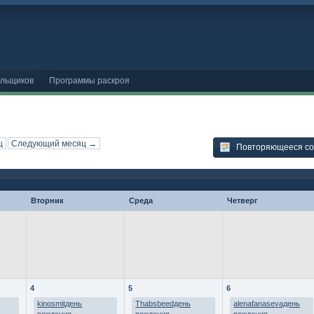
ельщиков
Программы раскроя
ц
Следующий месяц →
Повторяющееся с
Вторник
Среда
Четверг
4
5
6
kinosmitдень
Thabsbeedдень
alenafanasevaдень