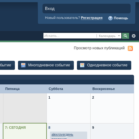
Вход
Новый пользователь?
Регистрация
Помощь
Календарь
Просмотр новых публикаций
обытие
Многодневное событие
Однодневное событие
Пятница
Суббота
Воскресенье
1
2
7: СЕГОДНЯ
8
9
alexroverдень