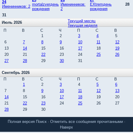
24
mortalzverдень
Именинников:
EXtremдень
28
Именинников: 2
рождения
2
рождения
31
Текущий месяц
Июль 2026
Текущая неделя
П
В
С
Ч
П
С
В
1
2
3
4
5
6
7
8
9
10
11
12
13
14
15
16
17
18
19
20
21
22
23
24
25
26
27
28
29
30
31
Сентябрь 2026
П
В
С
Ч
П
С
В
1
2
3
4
5
6
7
8
9
10
11
12
13
14
15
16
17
18
19
20
21
22
23
24
25
26
27
28
29
30
Полная версия
Поиск
·
Отметить все сообщения прочитанными
·
Наверх