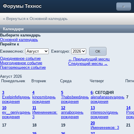
Форумы Технос
»
« Вернуться к Основной календарь
Календари
Выберите календарь
Основной календарь
Перейти к
Ежемесячно:
Ежегодно:
Однодневное событие
← Предыдущий месяц
Многодневное событие
Следующий месяц →
Повторяющееся событие
Август 2026
Понедельник
Вторник
Среда
Четверг
Пятн
3
4
5
6
: СЕГОДНЯ
Exelpinfefeдень
kinosmitдень
Thabsbeedдень
alenafanasevaдень
7
рождения
рождения
рождения
рождения
10
11
12
13
14
ev__geniyaдень
Именинников:
annaborдень
interesovigдень
Pro
рождения
3
рождения
рождения
рож
20
17
18
19
21
Именинников: 3
25
26
27