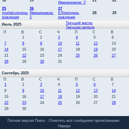
18
19
21
22
Именинников: 3
25
26
27
mortalzverдень
Именинников:
EXtremдень
28
29
рождения
2
рождения
Текущий месяц
Июль 2025
Текущая неделя
П
В
С
Ч
П
С
В
1
2
3
4
5
6
7
8
9
10
11
12
13
14
15
16
17
18
19
20
21
22
23
24
25
26
27
28
29
30
31
Сентябрь 2025
П
В
С
Ч
П
С
В
1
2
3
4
5
6
7
8
9
10
11
12
13
14
15
16
17
18
19
20
21
22
23
24
25
26
27
28
29
30
Полная версия
Поиск
·
Отметить все сообщения прочитанными
·
Наверх