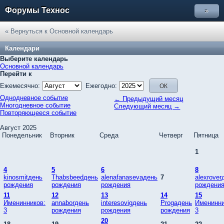
Форумы Технос
»
« Вернуться к Основной календарь
Календари
Выберите календарь
Основной календарь
Перейти к
Ежемесячно:
Ежегодно:
Однодневное событие
← Предыдущий месяц
Многодневное событие
Следующий месяц →
Повторяющееся событие
Август 2025
Понедельник
Вторник
Среда
Четверг
Пятница
1
4
5
6
8
kinosmitдень
Thabsbeedдень
alenafanasevaдень
7
alexrover
рождения
рождения
рождения
рождени
11
12
13
14
15
Именинников:
annaborдень
interesovigдень
Progaдень
Именинни
3
рождения
рождения
рождения
3
20