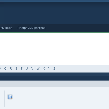
ельщиков
Программы раскроя
P
Q
R
S
T
U
V
W
X
Y
Z