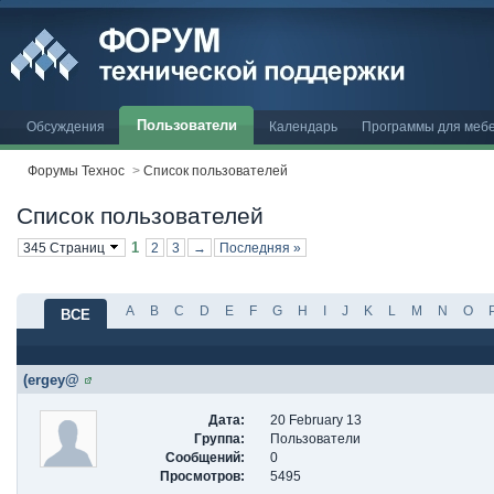
Пользователи
Обсуждения
Календарь
Программы для меб
Форумы Технос
>
Список пользователей
Список пользователей
1
345 Страниц
2
3
→
Последняя »
A
B
C
D
E
F
G
H
I
J
K
L
M
N
O
ВСЕ
(ergey@
Дата:
20 February 13
Группа:
Пользователи
Сообщений:
0
Просмотров:
5495