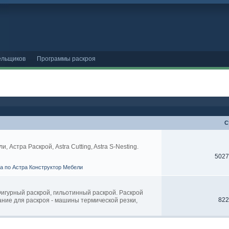
ельщиков
Программы раскроя
С
Астра Раскрой, Astra Cutting, Astra S-Nesting.
5027
ва по Астра Конструктор Мебели
 Фигурный раскрой, гильотинный раскрой. Раскрой
822
ание для раскроя - машины термической резки,