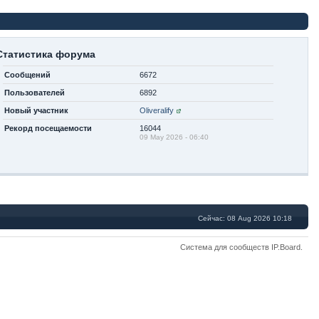
Статистика форума
Сообщений
6672
Пользователей
6892
Новый участник
Oliveralify
Рекорд посещаемости
16044
09 May 2026 - 06:40
Сейчас: 08 Aug 2026 10:18
Система для сообществ
IP.Board
.