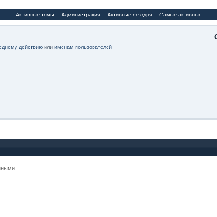
Активные темы
Администрация
Активные сегодня
Самые активные
еднему действию
или
именам пользователей
анными