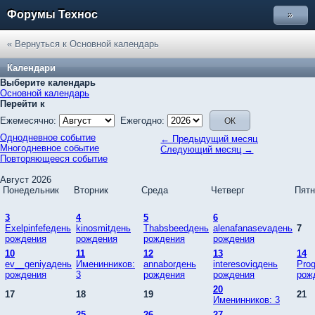
Форумы Технос
»
« Вернуться к Основной календарь
Календари
Выберите календарь
Основной календарь
Перейти к
Ежемесячно:
Ежегодно:
Однодневное событие
← Предыдущий месяц
Многодневное событие
Следующий месяц →
Повторяющееся событие
Август 2026
Понедельник
Вторник
Среда
Четверг
Пятн
3
4
5
6
Exelpinfefeдень
kinosmitдень
Thabsbeedдень
alenafanasevaдень
7
рождения
рождения
рождения
рождения
10
11
12
13
14
ev__geniyaдень
Именинников:
annaborдень
interesovigдень
Pro
рождения
3
рождения
рождения
рож
20
17
18
19
21
Именинников: 3
25
26
27