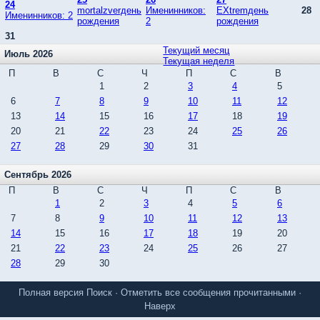
24
mortalzverдень
Именинников:
EXtremдень
28
Именинников: 2
рождения
2
рождения
31
Текущий месяц
Июль 2026
Текущая неделя
П
В
С
Ч
П
С
В
1
2
3
4
5
6
7
8
9
10
11
12
13
14
15
16
17
18
19
20
21
22
23
24
25
26
27
28
29
30
31
Сентябрь 2026
П
В
С
Ч
П
С
В
1
2
3
4
5
6
7
8
9
10
11
12
13
14
15
16
17
18
19
20
21
22
23
24
25
26
27
28
29
30
Полная версия
Поиск
·
Отметить все сообщения прочитанными
·
Наверх