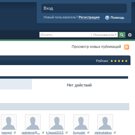
Вход
Новый пользователь?
Регистрация
Помощь
Пользователи
Просмотр новых публикаций
Рейтинг:
Нет действий
mangol
radmirnxt@...
k.fasad2015
Augustin
melnukalexx