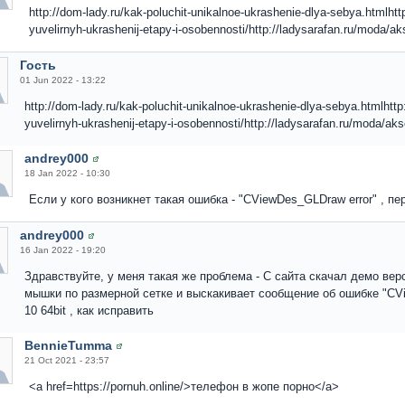
http://dom-lady.ru/kak-poluchit-unikalnoe-ukrashenie-dlya-sebya.htmlhtt
yuvelirnyh-ukrashenij-etapy-i-osobennosti/http://ladysarafan.ru/moda/a
Гость
01 Jun 2022 - 13:22
http://dom-lady.ru/kak-poluchit-unikalnoe-ukrashenie-dlya-sebya.htmlhttp
yuvelirnyh-ukrashenij-etapy-i-osobennosti/http://ladysarafan.ru/moda/ak
andrey000
18 Jan 2022 - 10:30
Если у кого возникнет такая ошибка - "CViewDes_GLDraw error" , п
andrey000
16 Jan 2022 - 19:20
Здравствуйте, у меня такая же проблема - С сайта скачал демо ве
мышки по размерной сетке и выскакивает сообщение об ошибке "CV
10 64bit , как исправить
BennieTumma
21 Oct 2021 - 23:57
<a href=https://pornuh.online/>телефон в жопе порно</a>