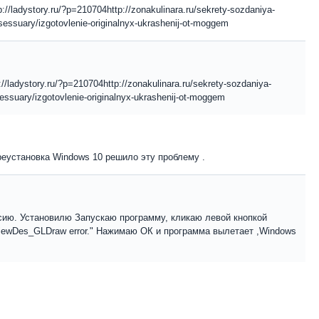
p://ladystory.ru/?p=210704http://zonakulinara.ru/sekrety-sozdaniya-
ksessuary/izgotovlenie-originalnyx-ukrashenij-ot-moggem
://ladystory.ru/?p=210704http://zonakulinara.ru/sekrety-sozdaniya-
sessuary/izgotovlenie-originalnyx-ukrashenij-ot-moggem
ереустановка Windows 10 решило эту проблему .
рсию. Установилю Запускаю программу, кликаю левой кнопкой
iewDes_GLDraw error." Нажимаю ОК и программа вылетает ,Windows