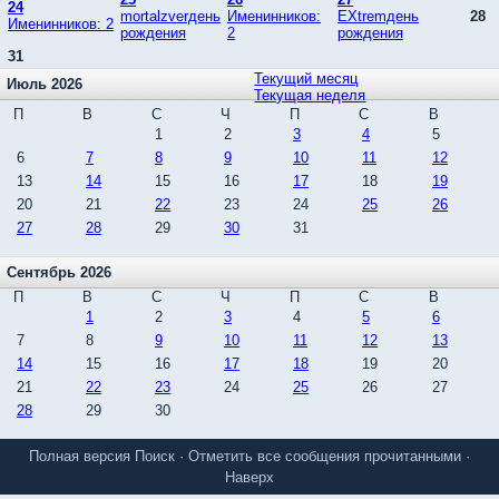
24
mortalzverдень
Именинников:
EXtremдень
28
Именинников: 2
рождения
2
рождения
31
Текущий месяц
Июль 2026
Текущая неделя
П
В
С
Ч
П
С
В
1
2
3
4
5
6
7
8
9
10
11
12
13
14
15
16
17
18
19
20
21
22
23
24
25
26
27
28
29
30
31
Сентябрь 2026
П
В
С
Ч
П
С
В
1
2
3
4
5
6
7
8
9
10
11
12
13
14
15
16
17
18
19
20
21
22
23
24
25
26
27
28
29
30
Полная версия
Поиск
·
Отметить все сообщения прочитанными
·
Наверх