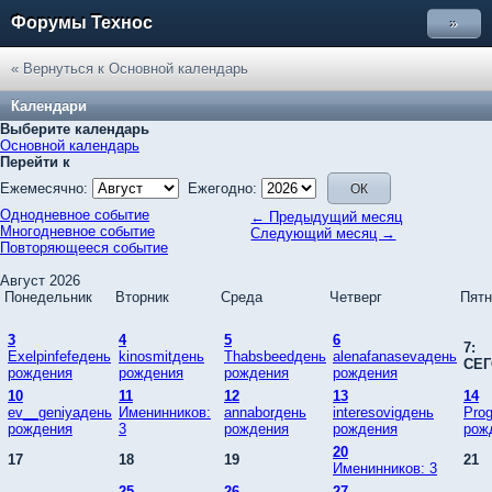
Форумы Технос
»
« Вернуться к Основной календарь
Календари
Выберите календарь
Основной календарь
Перейти к
Ежемесячно:
Ежегодно:
Однодневное событие
← Предыдущий месяц
Многодневное событие
Следующий месяц →
Повторяющееся событие
Август 2026
Понедельник
Вторник
Среда
Четверг
Пятн
3
4
5
6
7:
Exelpinfefeдень
kinosmitдень
Thabsbeedдень
alenafanasevaдень
СЕ
рождения
рождения
рождения
рождения
10
11
12
13
14
ev__geniyaдень
Именинников:
annaborдень
interesovigдень
Pro
рождения
3
рождения
рождения
рож
20
17
18
19
21
Именинников: 3
25
26
27