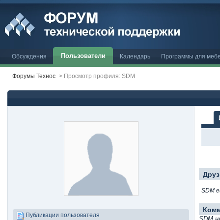
Пользователи
Обсуждения
Календарь
Программы для меб
Форумы Технос
>
Просмотр профиля: SDM
Друз
SDM е
Ком
Публикации пользователя
SDM н