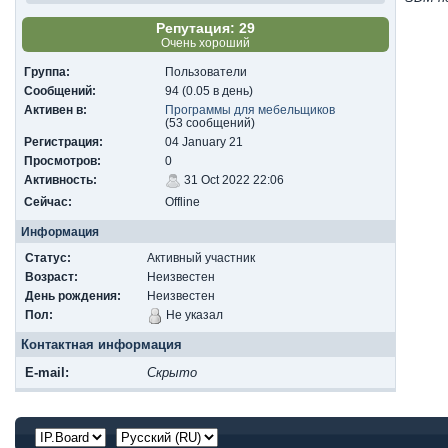
Репутация: 29
Очень хороший
Группа:
Пользователи
Сообщений:
94 (0.05 в день)
Активен в:
Программы для мебельщиков
(53 сообщений)
Регистрация:
04 January 21
Просмотров:
0
Активность:
31 Oct 2022 22:06
Сейчас:
Offline
Информация
Статус:
Активный участник
Возраст:
Неизвестен
День рождения:
Неизвестен
Пол:
Не указал
Контактная информация
E-mail:
Скрыто