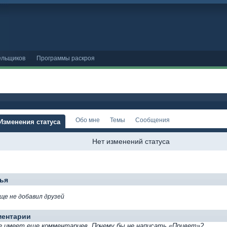
ельщиков
Программы раскроя
Обо мне
Темы
Сообщения
Изменения статуса
Нет изменений статуса
ья
ще не добавил друзей
ментарии
е имеет еще комментариев. Почему бы не написать «Привет»?