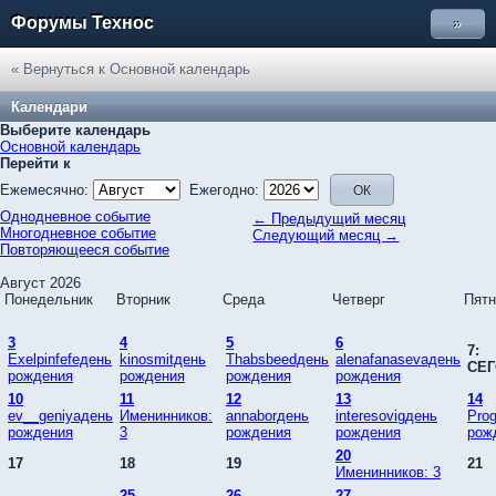
Форумы Технос
»
« Вернуться к Основной календарь
Календари
Выберите календарь
Основной календарь
Перейти к
Ежемесячно:
Ежегодно:
Однодневное событие
← Предыдущий месяц
Многодневное событие
Следующий месяц →
Повторяющееся событие
Август 2026
Понедельник
Вторник
Среда
Четверг
Пятн
3
4
5
6
7:
Exelpinfefeдень
kinosmitдень
Thabsbeedдень
alenafanasevaдень
СЕ
рождения
рождения
рождения
рождения
10
11
12
13
14
ev__geniyaдень
Именинников:
annaborдень
interesovigдень
Pro
рождения
3
рождения
рождения
рож
20
17
18
19
21
Именинников: 3
25
26
27