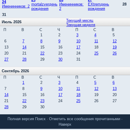
24
mortalzverдень
Именинников:
EXtremдень
28
Именинников: 2
рождения
2
рождения
31
Текущий месяц
Июль 2026
Текущая неделя
П
В
С
Ч
П
С
В
1
2
3
4
5
6
7
8
9
10
11
12
13
14
15
16
17
18
19
20
21
22
23
24
25
26
27
28
29
30
31
Сентябрь 2026
П
В
С
Ч
П
С
В
1
2
3
4
5
6
7
8
9
10
11
12
13
14
15
16
17
18
19
20
21
22
23
24
25
26
27
28
29
30
Полная версия
Поиск
·
Отметить все сообщения прочитанными
·
Наверх