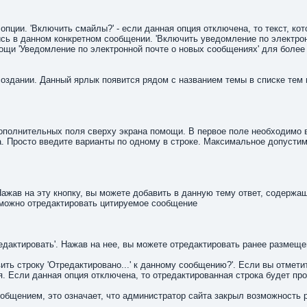
ции. 'Включить смайлы?' - если данная опция отключена, то текст, кот
ись в данном конкретном сообщении. 'Включить уведомление по электрон
мощи 'Уведомление по электронной почте о новых сообщениях' для бол
создании. Данный ярлык появится рядом с названием темы в списке тем
полнительных поля сверху экрана помощи. В первое поле необходимо вв
а. Просто введите варианты по одному в строке. Максимальное допусти
ажав на эту кнопку, вы можете добавить в данную тему ответ, содержа
 можно отредактировать цитируемое сообщение
дактировать'. Нажав на нее, вы можете отредактировать ранее размещ
ить строку 'Отредактировано...' к данному сообщению?'. Если вы отмет
. Если данная опция отключена, то отредактированная строка будет пр
общением, это означает, что администратор сайта закрыл возможность 