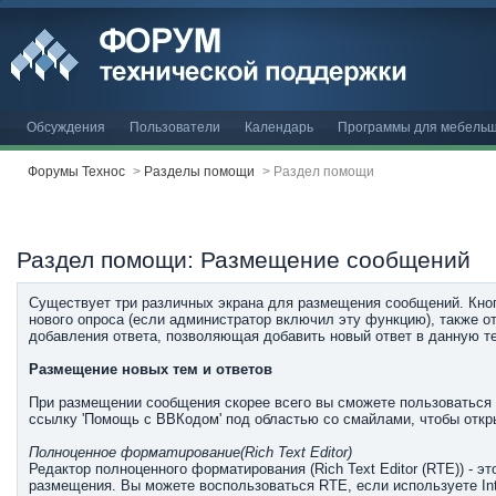
Обсуждения
Пользователи
Календарь
Программы для мебельщ
Форумы Технос
>
Разделы помощи
>
Раздел помощи
Раздел помощи: Размещение сообщений
Существует три различных экрана для размещения сообщений. Кноп
нового опроса (если администратор включил эту функцию), также о
добавления ответа, позволяющая добавить новый ответ в данную т
Размещение новых тем и ответов
При размещении сообщения скорее всего вы сможете пользоваться 
ссылку 'Помощь с BBКодом' под областью со смайлами, чтобы откр
Полноценное форматирование(Rich Text Editor)
Редактор полноценного форматирования (Rich Text Editor (RTE)) - 
размещения. Вы можете воспользоваться RTE, если используете Inter