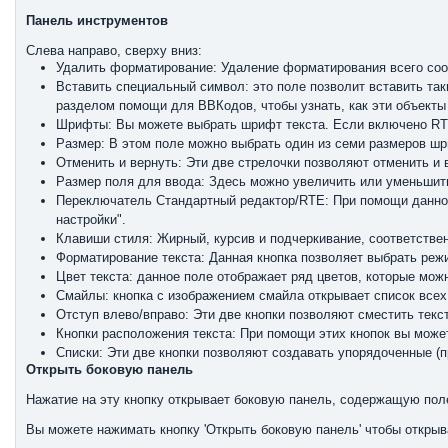
Панель инструментов
Слева направо, сверху вниз:
Удалить форматирование: Удаление форматирования всего со
Вставить специальный символ: это поле позволит вставить та
разделом помощи для ВВКодов, чтобы узнать, как эти объекты
Шрифты: Вы можете выбрать шрифт текста. Если включено RT
Размер: В этом поле можно выбрать один из семи размеров ш
Отменить и вернуть: Эти две стрелочки позволяют отменить и 
Размер поля для ввода: Здесь можно увеличить или уменьшит
Переключатель Стандартный редактор/RTE: При помощи данной
настройки".
Клавиши стиля: Жирный, курсив и подчеркивание, соответстве
Форматирование текста: Данная кнопка позволяет выбрать режи
Цвет текста: данное поле отображает ряд цветов, которые мож
Смайлы: кнопка с изображением смайла открывает список всех
Отступ влево/вправо: Эти две кнопки позволяют сместить текс
Кнопки расположения текста: При помощи этих кнопок вы может
Списки: Эти две кнопки позволяют создавать упорядоченные (п
Открыть боковую панель
Нажатие на эту кнопку открывает боковую панель, содержащую пол
Вы можете нажимать кнопку 'Открыть боковую панель' чтобы откры