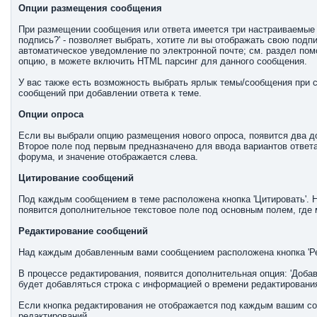
Опции размещения сообщения
При размещении сообщения или ответа имеется три настраиваемые оп
подпись?' - позволяет выбрать, хотите ли вы отображать свою подп
автоматическое уведомление по электронной почте; см. раздел по
опцию, в можете включить HTML парсинг для данного сообщения.
У вас также есть возможность выбрать ярлык темы/сообщения при 
сообщений при добавлении ответа к теме.
Опции опроса
Если вы выбрали опцию размещения нового опроса, появится два до
Второе поле под первым предназначено для ввода вариантов ответ
форума, и значение отображается слева.
Цитирование сообщений
Под каждым сообщением в теме расположена кнопка 'Цитировать'. Н
появится дополнительное текстовое поле под основным полем, где
Редактирование сообщений
Над каждым добавленным вами сообщением расположена кнопка 'Ре
В процессе редактирования, появится дополнительная опция: 'Добав
будет добавляться строка с информацией о времени редактирования
Если кнопка редактирования не отображается под каждым вашим со
редактирований.