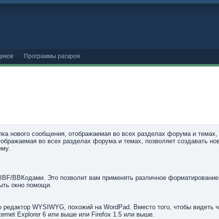
иков
Программы раскроя
ка нового сообщения, отображаемая во всех разделах форума и темах, 
тображаемая во всех разделах форума и темах, позволяет создавать но
ему.
IBF/BBКодами. Это позволит вам применять различное форматирование
ыть окно помощи.
это редактор WYSIWYG, похожий на WordPad. Вместо того, чтобы видеть 
net Explorer 6 или выше или Firefox 1.5 или выше.