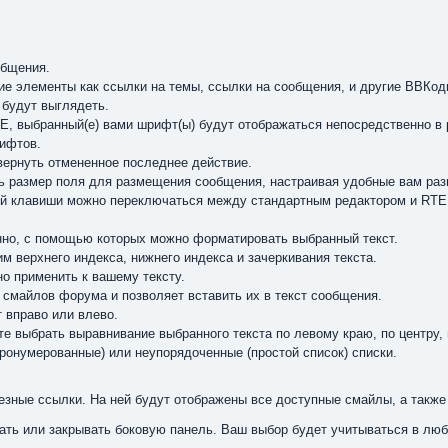
общения.
кие элементы как ссылки на темы, ссылки на сообщения, и другие ВВКо
 будут выглядеть.
E, выбранный(е) вами шрифт(ы) будут отображаться непосредственно 
рифтов.
вернуть отмененное последнее действие.
ь размер поля для размещения сообщения, настраивая удобные вам раз
 клавиши можно переключаться между стандартным редактором и RTE. 
нно, с помощью которых можно форматировать выбранный текст.
м верхнего индекса, нижнего индекса и зачеркивания текста.
но применить к вашему тексту.
 смайлов форума и позволяет вставить их в текст сообщения.
т вправо или влево.
е выбрать выравнивание выбранного текста по левому краю, по центру,
ронумерованные) или неупорядоченные (простой список) списки.
езные ссылки. На ней будут отображены все доступные смайлы, а также
вать или закрывать боковую панель. Ваш выбор будет учитываться в лю