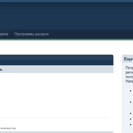
иков
Программы раскроя
Еще
Пот
ль
рег
пол
Нап
 компьютер