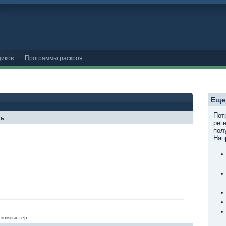
иков
Программы раскроя
Еще
Пот
ль
рег
пол
Нап
 компьютер