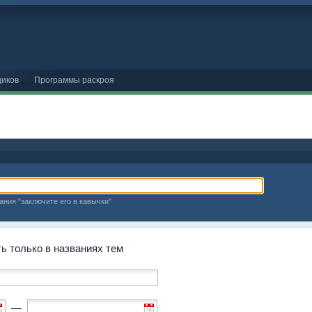
иков
Программы раскроя
ания "заключите его в кавычки"
 только в названиях тем
—