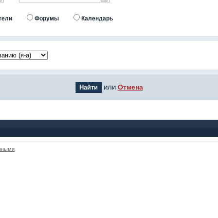
тели
Форумы
Календарь
или
Отмена
анными