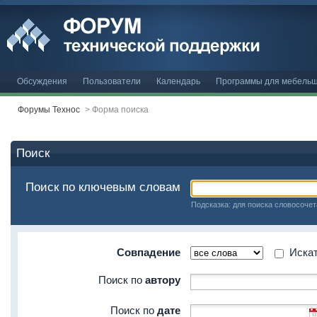
Обсуждения
Пользователи
Календарь
Программы для мебельщ
Форумы Технос
>
Форма поиска
Поиск
Поиск по ключевым словам
Подсказка: для поиска словосочет
Совпадение
Искать
Поиск по
автору
Поиск по
дате