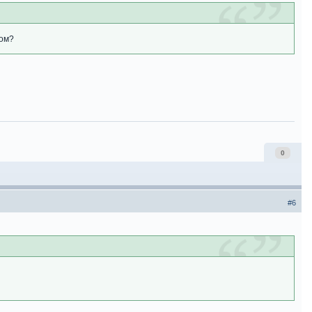
ном?
0
#6