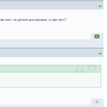
#2
ам лист, не детали для раскроя, а сам лист?
1
#3
0