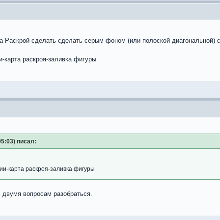
тра Раскрой сделать сделать серым фоном (или полоской диагональной) с
и-карта раскроя-заливка фигуры
05:03) писал:
ии-карта раскроя-заливка фигуры
с двумя вопросам разобраться.