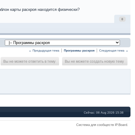
шаблон карты раскроя находится физически?
0
← Предыдущая тема
Программы раскроя
Следующая тема →
Вы не можете ответить в тему
Вы не можете создать новую тему
Сейчас: 06 Aug 2026 15:38
Система для сообществ
IP.Board
.