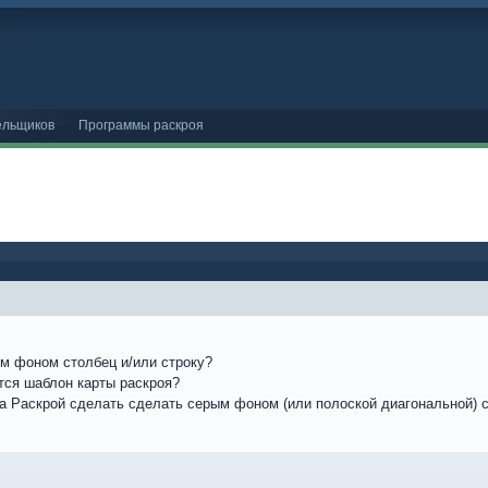
ельщиков
Программы раскроя
ым фоном столбец и/или строку?
ится шаблон карты раскроя?
тра Раскрой сделать сделать серым фоном (или полоской диагональной) с