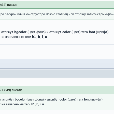
9:34) писал:
астре раскрой или в конструкторе можно столбец или строчку залить серым фо
т атрибут
bgcolor
(цвет фона) и атрибут
color
(цвет) тега
font
(шрифт).
 на заявленные теги
h1
,
b
,
i
,
u
.
- 17:49) писал:
ет атрибут
bgcolor
(цвет фона) и атрибут
color
(цвет) тега
font
(шрифт).
т на заявленные теги
h1
,
b
,
i
,
u
.