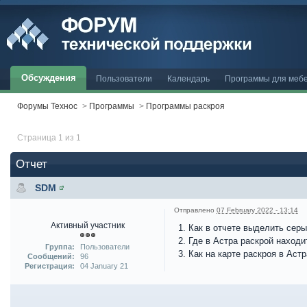
Обсуждения
Пользователи
Календарь
Программы для меб
Форумы Технос
>
Программы
>
Программы раскроя
Страница 1 из 1
Отчет
SDM
Отправлено
07 February 2022 - 13:14
Активный участник
1. Как в отчете выделить сер
2. Где в Астра раскрой наход
Группа:
Пользователи
3. Как на карте раскроя в Ас
Сообщений:
96
Регистрация:
04 January 21