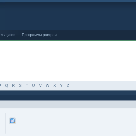
ельщиков
Программы раскроя
P
Q
R
S
T
U
V
W
X
Y
Z