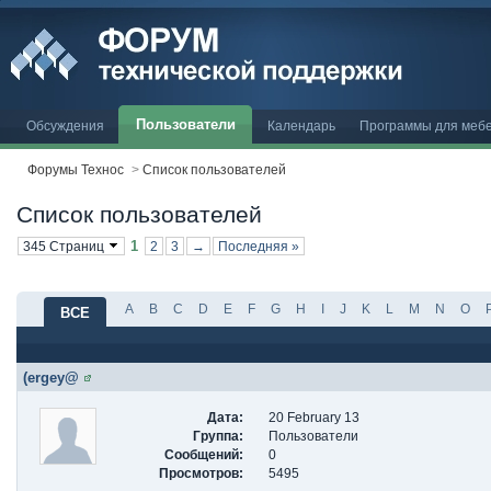
Пользователи
Обсуждения
Календарь
Программы для меб
Форумы Технос
>
Список пользователей
Список пользователей
1
345 Страниц
2
3
→
Последняя »
A
B
C
D
E
F
G
H
I
J
K
L
M
N
O
ВСЕ
(ergey@
Дата:
20 February 13
Группа:
Пользователи
Сообщений:
0
Просмотров:
5495