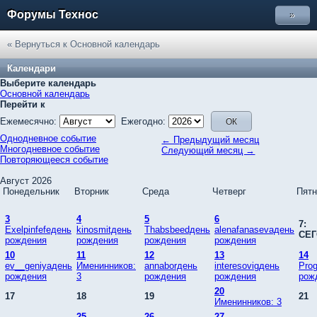
Форумы Технос
»
« Вернуться к Основной календарь
Календари
Выберите календарь
Основной календарь
Перейти к
Ежемесячно:
Ежегодно:
Однодневное событие
← Предыдущий месяц
Многодневное событие
Следующий месяц →
Повторяющееся событие
Август 2026
Понедельник
Вторник
Среда
Четверг
Пятн
3
4
5
6
7:
Exelpinfefeдень
kinosmitдень
Thabsbeedдень
alenafanasevaдень
СЕ
рождения
рождения
рождения
рождения
10
11
12
13
14
ev__geniyaдень
Именинников:
annaborдень
interesovigдень
Pro
рождения
3
рождения
рождения
рож
20
17
18
19
21
Именинников: 3
25
26
27