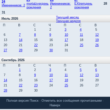
24
mortalzverдень
Именинников:
EXtremдень
28
Именинников: 2
рождения
2
рождения
31
Текущий месяц
Июль 2026
Текущая неделя
П
В
С
Ч
П
С
В
1
2
3
4
5
6
7
8
9
10
11
12
13
14
15
16
17
18
19
20
21
22
23
24
25
26
27
28
29
30
31
Сентябрь 2026
П
В
С
Ч
П
С
В
1
2
3
4
5
6
7
8
9
10
11
12
13
14
15
16
17
18
19
20
21
22
23
24
25
26
27
28
29
30
Полная версия
Поиск
·
Отметить все сообщения прочитанными
·
Наверх