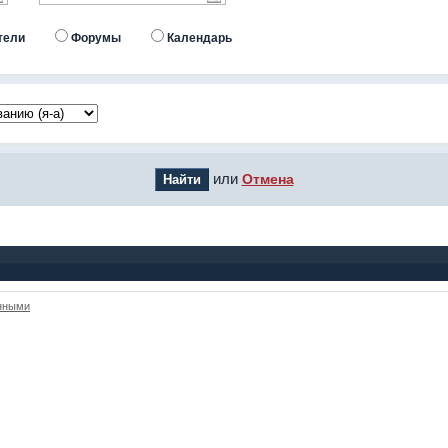
тели
Форумы
Календарь
или
Отмена
анными