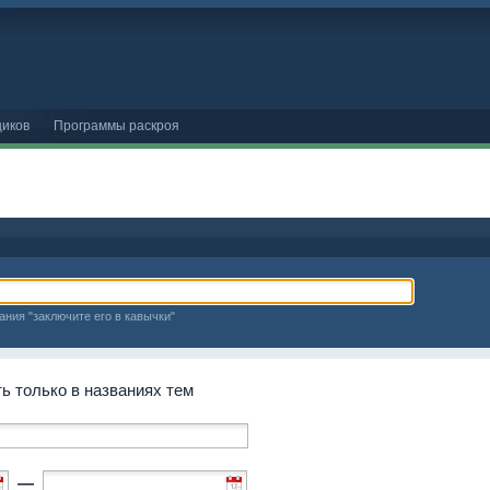
иков
Программы раскроя
ания "заключите его в кавычки"
 только в названиях тем
—