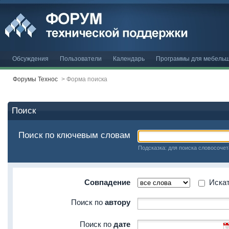
Обсуждения
Пользователи
Календарь
Программы для мебельщ
Форумы Технос
>
Форма поиска
Поиск
Поиск по ключевым словам
Подсказка: для поиска словосочет
Совпадение
Искать
Поиск по
автору
Поиск по
дате