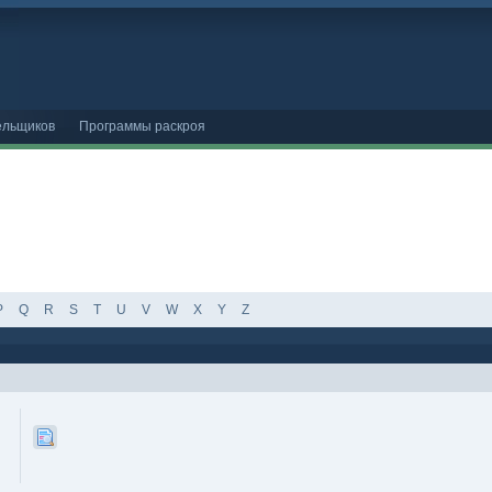
ельщиков
Программы раскроя
P
Q
R
S
T
U
V
W
X
Y
Z