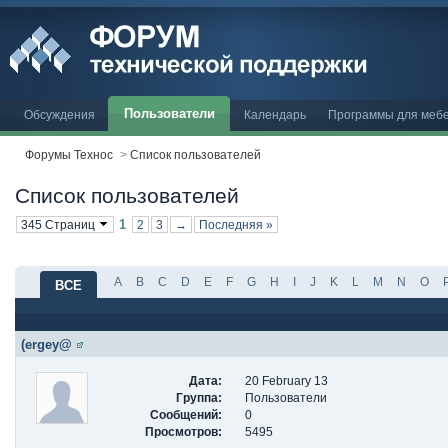
Пользователи
Обсуждения
Календарь
Программы для меб
Форумы Технос
>
Список пользователей
Список пользователей
1
345 Страниц
2
3
→
Последняя »
A
B
C
D
E
F
G
H
I
J
K
L
M
N
O
ВСЕ
(ergey@
Дата:
20 February 13
Группа:
Пользователи
Сообщений:
0
Просмотров:
5495