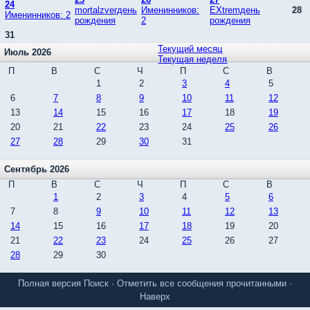
24
mortalzverдень
Именинников:
EXtremдень
28
Именинников: 2
рождения
2
рождения
31
Текущий месяц
Июль 2026
Текущая неделя
П
В
С
Ч
П
С
В
1
2
3
4
5
6
7
8
9
10
11
12
13
14
15
16
17
18
19
20
21
22
23
24
25
26
27
28
29
30
31
Сентябрь 2026
П
В
С
Ч
П
С
В
1
2
3
4
5
6
7
8
9
10
11
12
13
14
15
16
17
18
19
20
21
22
23
24
25
26
27
28
29
30
Полная версия
Поиск
·
Отметить все сообщения прочитанными
·
Наверх