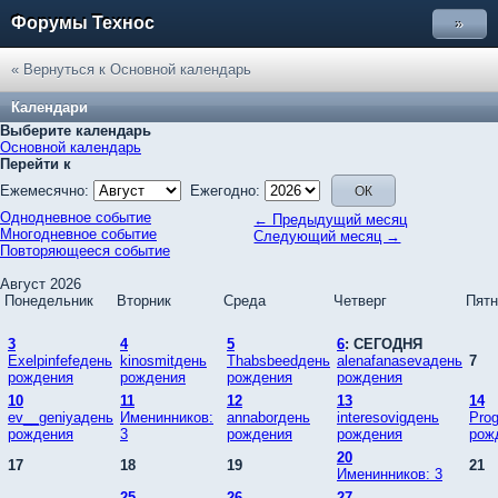
Форумы Технос
»
« Вернуться к Основной календарь
Календари
Выберите календарь
Основной календарь
Перейти к
Ежемесячно:
Ежегодно:
Однодневное событие
← Предыдущий месяц
Многодневное событие
Следующий месяц →
Повторяющееся событие
Август 2026
Понедельник
Вторник
Среда
Четверг
Пятн
3
4
5
6
: СЕГОДНЯ
Exelpinfefeдень
kinosmitдень
Thabsbeedдень
alenafanasevaдень
7
рождения
рождения
рождения
рождения
10
11
12
13
14
ev__geniyaдень
Именинников:
annaborдень
interesovigдень
Pro
рождения
3
рождения
рождения
рож
20
17
18
19
21
Именинников: 3
25
26
27