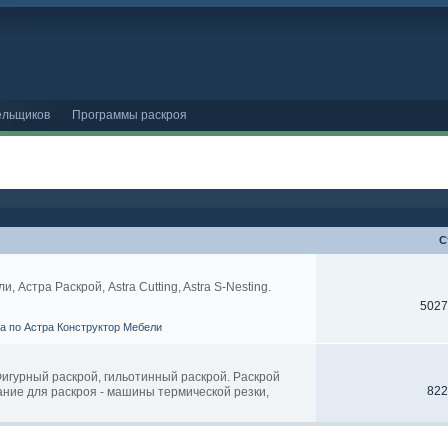
ельщиков
Программы раскроя
С
Астра Раскрой, Astra Cutting, Astra S-Nesting.
5027
ва по Астра Конструктор Мебели
 Фигурный раскрой, гильотинный раскрой. Раскрой
822
ание для раскроя - машины термической резки,