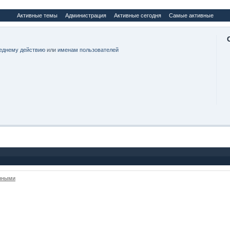
Активные темы
Администрация
Активные сегодня
Самые активные
еднему действию
или
именам пользователей
анными