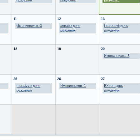
рождения
рождения
рождения
11
12
13
Именинников: 3
annaborдень
interesovigдень
рождения
рождения
18
19
20
Именинников: 3
25
26
27
mortalzverдень
Именинников: 2
EXtremдень
рождения
рождения