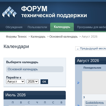
Календарь
Обсуждения
Пользователи
Программы для меб
Форумы Технос
>
Календарь
>
Основной календарь
>
Август 2026
Календари
← Предыдущий меся
Август 2026
Выберите календарь
Понедельник
Основной календарь
Перейти к
Июль 2026
3
П
В
С
Ч
П
С
В
Exelpinfefeдень