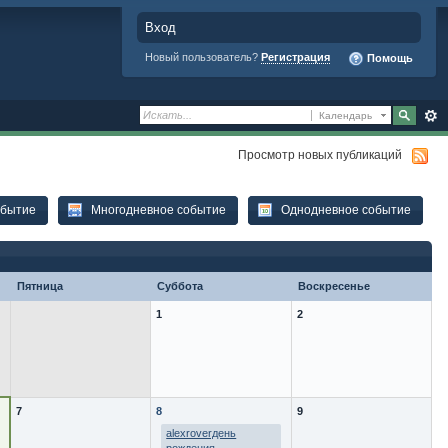
Вход
Новый пользователь?
Регистрация
Помощь
Календарь
Просмотр новых публикаций
обытие
Многодневное событие
Однодневное событие
Пятница
Суббота
Воскресенье
1
2
7
8
9
alexroverдень