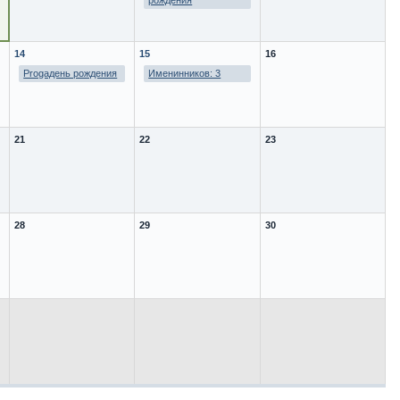
рождения
14
15
16
Progaдень рождения
Именинников: 3
21
22
23
28
29
30