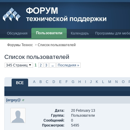
Пользователи
Обсуждения
Календарь
Программы для меб
Форумы Технос
>
Список пользователей
Список пользователей
1
345 Страниц
2
3
→
Последняя »
A
B
C
D
E
F
G
H
I
J
K
L
M
N
O
ВСЕ
(ergey@
Дата:
20 February 13
Группа:
Пользователи
Сообщений:
0
Просмотров:
5495