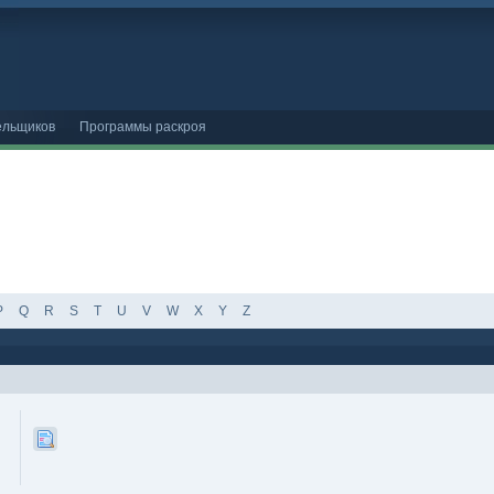
ельщиков
Программы раскроя
P
Q
R
S
T
U
V
W
X
Y
Z