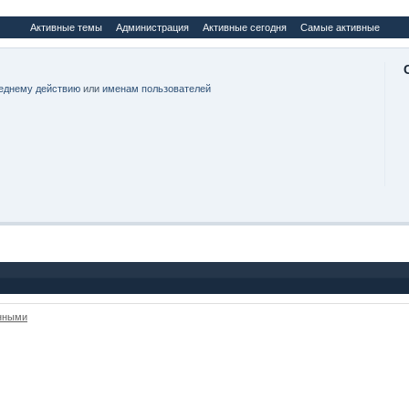
Активные темы
Администрация
Активные сегодня
Самые активные
еднему действию
или
именам пользователей
анными