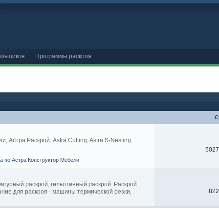
ельщиков
Программы раскроя
С
Астра Раскрой, Astra Cutting, Astra S-Nesting.
5027
ва по Астра Конструктор Мебели
 Фигурный раскрой, гильотинный раскрой. Раскрой
822
ание для раскроя - машины термической резки,