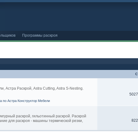
ельщиков
Программы раскроя
С
Астра Раскрой, Astra Cutting, Astra S-Nesting.
5027
ва по Астра Конструктор Мебели
 Фигурный раскрой, гильотинный раскрой. Раскрой
822
ание для раскроя - машины термической резки,