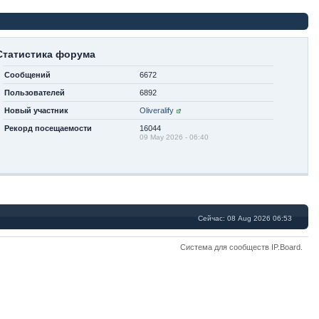
Статистика форума
Сообщений
6672
Пользователей
6892
Новый участник
Oliveralify
Рекорд посещаемости
16044
09 May 2026 - 06:40
Сейчас: 08 Aug 2026 06:53
Система для сообществ
IP.Board
.