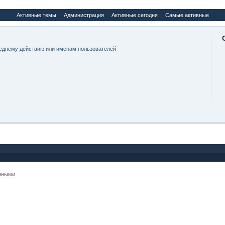
Активные темы
Администрация
Активные сегодня
Самые активные
еднему действию
или
именам пользователей
анными