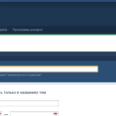
иков
Программы раскроя
ания "заключите его в кавычки"
 только в названиях тем
—