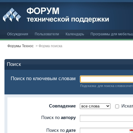
Обсуждения
Пользователи
Календарь
Программы для мебельщ
Форумы Технос
>
Форма поиска
Поиск
Поиск по ключевым словам
Подсказка: для поиска словосочет
Совпадение
Искать
Поиск по
автору
Поиск по
дате