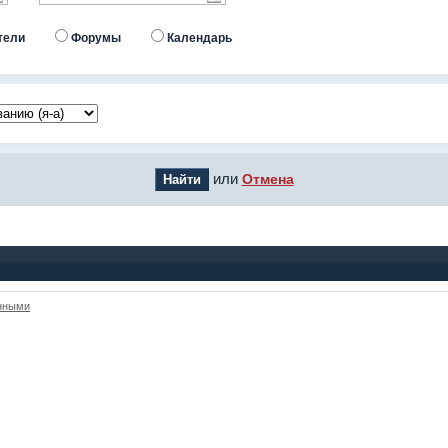
тели
Форумы
Календарь
или
Отмена
анными