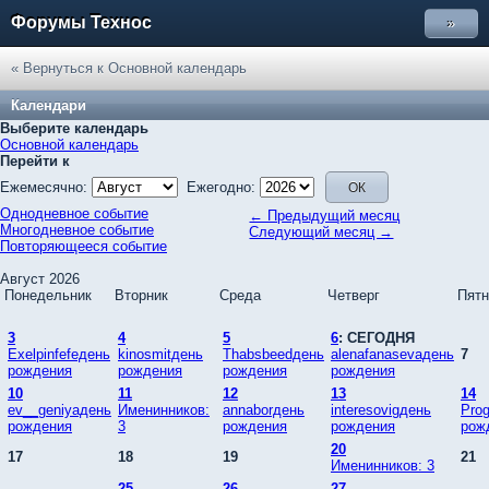
Форумы Технос
»
« Вернуться к Основной календарь
Календари
Выберите календарь
Основной календарь
Перейти к
Ежемесячно:
Ежегодно:
Однодневное событие
← Предыдущий месяц
Многодневное событие
Следующий месяц →
Повторяющееся событие
Август 2026
Понедельник
Вторник
Среда
Четверг
Пятн
3
4
5
6
: СЕГОДНЯ
Exelpinfefeдень
kinosmitдень
Thabsbeedдень
alenafanasevaдень
7
рождения
рождения
рождения
рождения
10
11
12
13
14
ev__geniyaдень
Именинников:
annaborдень
interesovigдень
Pro
рождения
3
рождения
рождения
рож
20
17
18
19
21
Именинников: 3
25
26
27