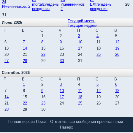
24
mortalzverдень
Именинников:
EXtremдень
28
Именинников: 2
рождения
2
рождения
31
Текущий месяц
Июль 2026
Текущая неделя
П
В
С
Ч
П
С
В
1
2
3
4
5
6
7
8
9
10
11
12
13
14
15
16
17
18
19
20
21
22
23
24
25
26
27
28
29
30
31
Сентябрь 2026
П
В
С
Ч
П
С
В
1
2
3
4
5
6
7
8
9
10
11
12
13
14
15
16
17
18
19
20
21
22
23
24
25
26
27
28
29
30
Полная версия
Поиск
·
Отметить все сообщения прочитанными
·
Наверх