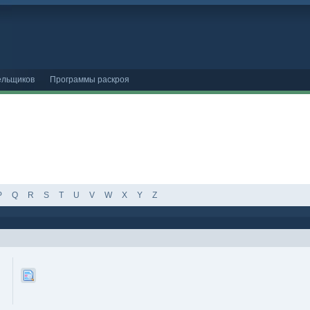
ельщиков
Программы раскроя
P
Q
R
S
T
U
V
W
X
Y
Z