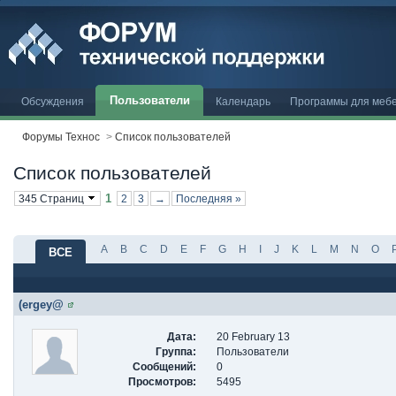
Пользователи
Обсуждения
Календарь
Программы для меб
Форумы Технос
>
Список пользователей
Список пользователей
1
345 Страниц
2
3
→
Последняя »
A
B
C
D
E
F
G
H
I
J
K
L
M
N
O
ВСЕ
(ergey@
Дата:
20 February 13
Группа:
Пользователи
Сообщений:
0
Просмотров:
5495