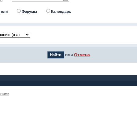
тели
Форумы
Календарь
или
Отмена
анными