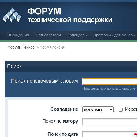
Обсуждения
Пользователи
Календарь
Программы для мебельщ
Форумы Технос
>
Форма поиска
Поиск
Поиск по ключевым словам
Подсказка: для поиска словосочет
Совпадение
Искать
Поиск по
автору
Поиск по
дате