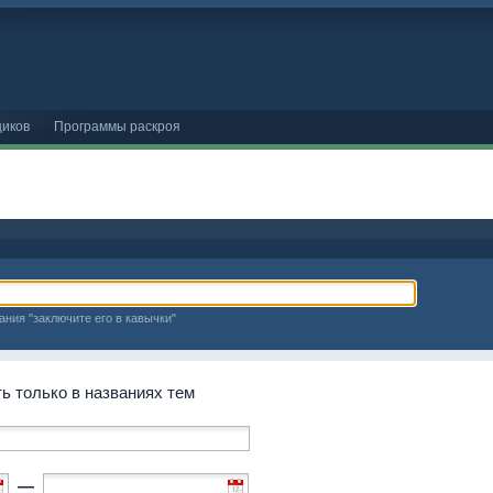
иков
Программы раскроя
ания "заключите его в кавычки"
 только в названиях тем
—