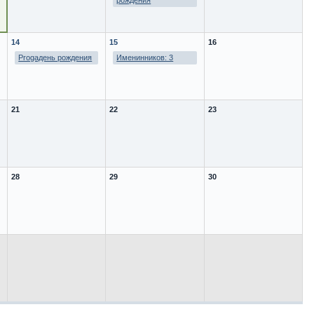
рождения
14
15
16
Progaдень рождения
Именинников: 3
21
22
23
28
29
30