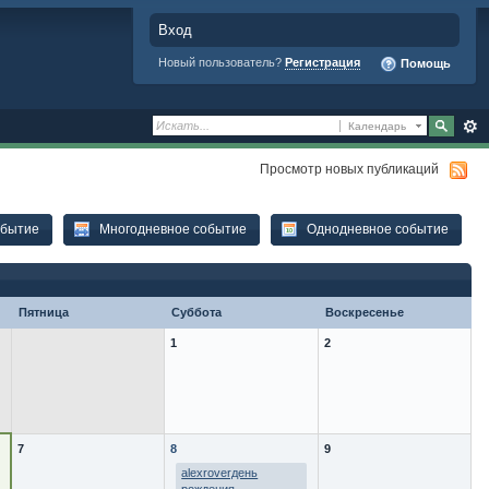
Вход
Новый пользователь?
Регистрация
Помощь
Календарь
Просмотр новых публикаций
обытие
Многодневное событие
Однодневное событие
Пятница
Суббота
Воскресенье
1
2
7
8
9
alexroverдень