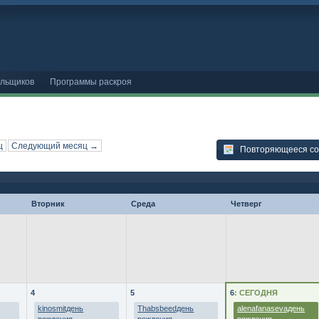
ельщиков
Программы раскроя
ц
Следующий месяц →
Повторяющееся с
Вторник
Среда
Четверг
4
5
6
: СЕГОДНЯ
kinosmitдень
Thabsbeedдень
alenafanasevaдень