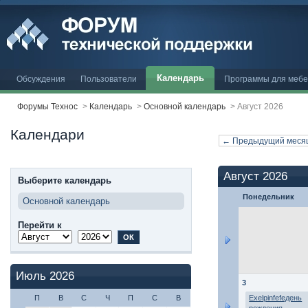
Календарь
Обсуждения
Пользователи
Программы для меб
Форумы Технос
>
Календарь
>
Основной календарь
>
Август 2026
Календари
← Предыдущий меся
Август 2026
Выберите календарь
Понедельник
Основной календарь
Перейти к
Июль 2026
3
П
В
С
Ч
П
С
В
Exelpinfefeдень