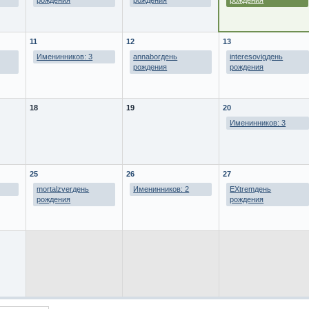
рождения
рождения
рождения
11
12
13
Именинников: 3
annaborдень
interesovigдень
рождения
рождения
18
19
20
Именинников: 3
25
26
27
mortalzverдень
Именинников: 2
EXtremдень
рождения
рождения