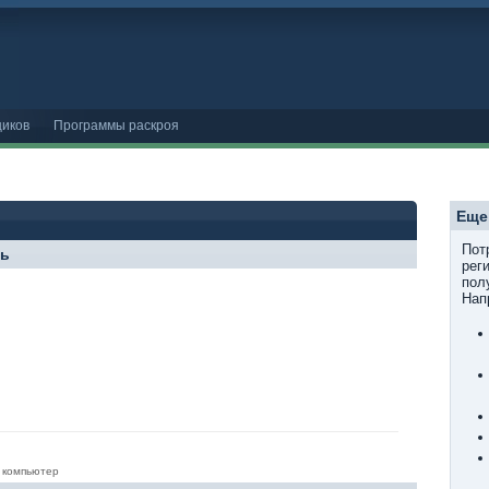
иков
Программы раскроя
Еще
Пот
ль
рег
пол
Нап
 компьютер