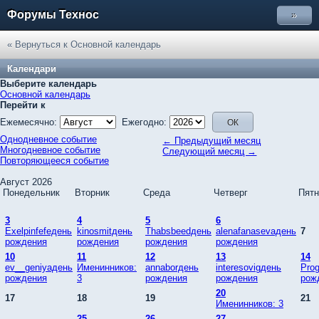
Форумы Технос
»
« Вернуться к Основной календарь
Календари
Выберите календарь
Основной календарь
Перейти к
Ежемесячно:
Ежегодно:
Однодневное событие
← Предыдущий месяц
Многодневное событие
Следующий месяц →
Повторяющееся событие
Август 2026
Понедельник
Вторник
Среда
Четверг
Пятн
3
4
5
6
Exelpinfefeдень
kinosmitдень
Thabsbeedдень
alenafanasevaдень
7
рождения
рождения
рождения
рождения
10
11
12
13
14
ev__geniyaдень
Именинников:
annaborдень
interesovigдень
Pro
рождения
3
рождения
рождения
рож
20
17
18
19
21
Именинников: 3
25
26
27