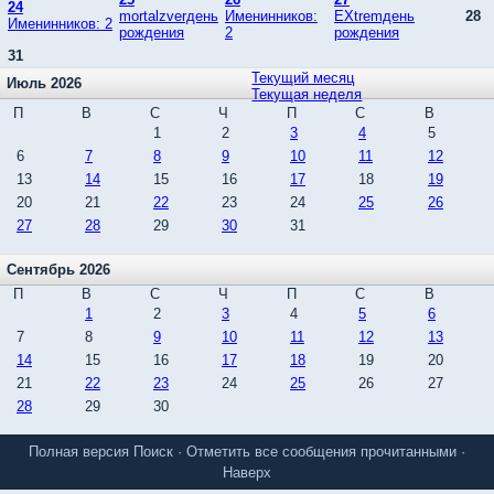
24
mortalzverдень
Именинников:
EXtremдень
28
Именинников: 2
рождения
2
рождения
31
Текущий месяц
Июль 2026
Текущая неделя
П
В
С
Ч
П
С
В
1
2
3
4
5
6
7
8
9
10
11
12
13
14
15
16
17
18
19
20
21
22
23
24
25
26
27
28
29
30
31
Сентябрь 2026
П
В
С
Ч
П
С
В
1
2
3
4
5
6
7
8
9
10
11
12
13
14
15
16
17
18
19
20
21
22
23
24
25
26
27
28
29
30
Полная версия
Поиск
·
Отметить все сообщения прочитанными
·
Наверх