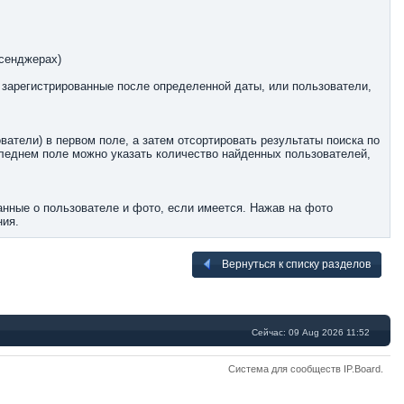
сенджерах)
, зарегистрированные после определенной даты, или пользователи,
атели) в первом поле, а затем отсортировать результаты поиска по
следнем поле можно указать количество найденных пользователей,
нные о пользователе и фото, если имеется. Нажав на фото
ния.
Вернуться к списку разделов
Сейчас: 09 Aug 2026 11:52
Система для сообществ
IP.Board
.