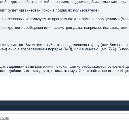
телей с домашней страничкой в профиле, содержащей искомые символы.
ит, будет организован поиск в подписях пользователей.
ей в основных используемых программах для обмена сообщениями (мес
ия конкретного сообщения или параметров даты, например, пользователи
 результатов. Вы можете выбрать определенную группу (или Все пользов
чен) либо в возрастающем порядке (А-Я), или в убывающем (Я-А). В по
их заданным вами критериям поиска. Кратко отображаются основные да
ль, добавить его как друга, отослать ему ЛС или найти все его сообще
анными