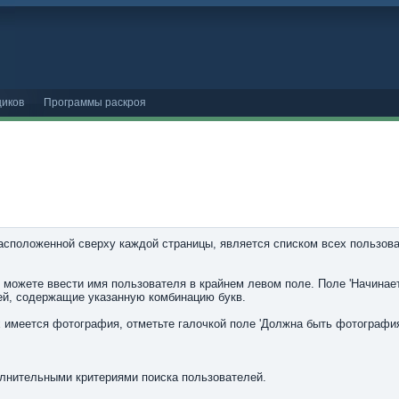
иков
Программы раскроя
расположенной сверху каждой страницы, является списком всех пользов
 можете ввести имя пользователя в крайнем левом поле. Поле 'Начинает
лей, содержащие указанную комбинацию букв.
 имеется фотография, отметьте галочкой поле 'Должна быть фотография'
полнительными критериями поиска пользователей.