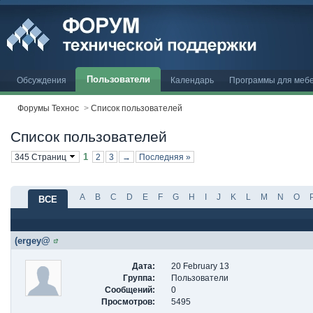
Пользователи
Обсуждения
Календарь
Программы для меб
Форумы Технос
>
Список пользователей
Список пользователей
1
345 Страниц
2
3
→
Последняя »
A
B
C
D
E
F
G
H
I
J
K
L
M
N
O
ВСЕ
(ergey@
Дата:
20 February 13
Группа:
Пользователи
Сообщений:
0
Просмотров:
5495