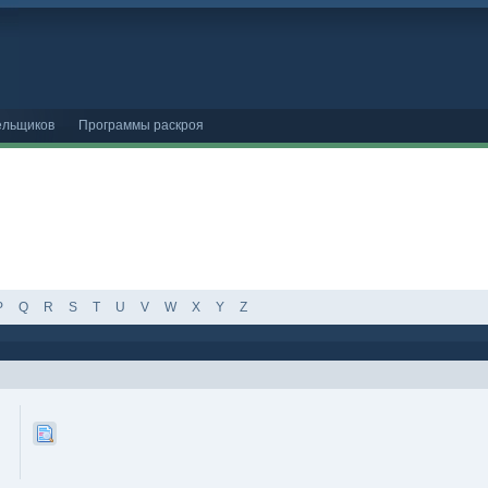
ельщиков
Программы раскроя
P
Q
R
S
T
U
V
W
X
Y
Z