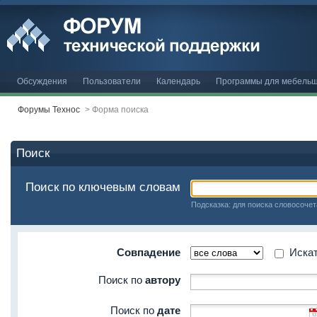
Обсуждения
Пользователи
Календарь
Программы для мебельщ
Форумы Технос
>
Форма поиска
Поиск
Поиск по ключевым словам
Подсказка: для поиска словосочет
Совпадение
Искать
Поиск по
автору
Поиск по
дате