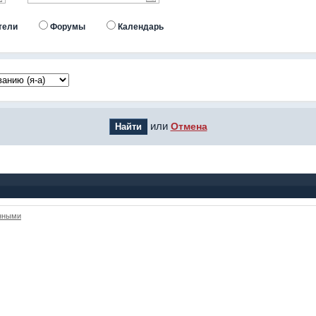
тели
Форумы
Календарь
или
Отмена
анными