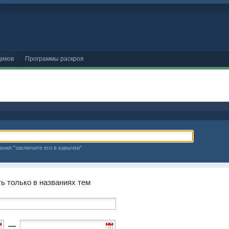
иков
Программы раскроя
ания "заключите его в кавычки"
 только в названиях тем
—