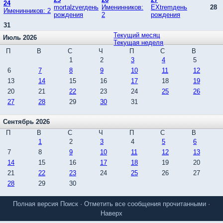
24
mortalzverдень
Именинников:
EXtremдень
28
Именинников: 2
рождения
2
рождения
31
Текущий месяц
Июль 2026
Текущая неделя
П
В
С
Ч
П
С
В
1
2
3
4
5
6
7
8
9
10
11
12
13
14
15
16
17
18
19
20
21
22
23
24
25
26
27
28
29
30
31
Сентябрь 2026
П
В
С
Ч
П
С
В
1
2
3
4
5
6
7
8
9
10
11
12
13
14
15
16
17
18
19
20
21
22
23
24
25
26
27
28
29
30
Полная версия
Поиск
·
Отметить все сообщения прочитанными
·
Наверх