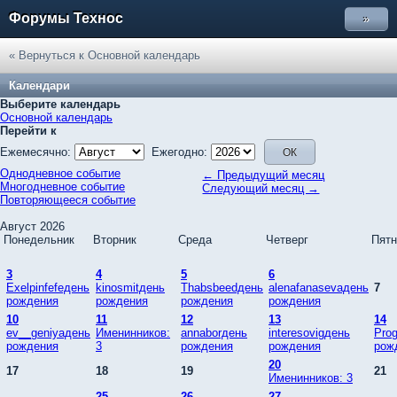
Форумы Технос
»
« Вернуться к Основной календарь
Календари
Выберите календарь
Основной календарь
Перейти к
Ежемесячно:
Ежегодно:
Однодневное событие
← Предыдущий месяц
Многодневное событие
Следующий месяц →
Повторяющееся событие
Август 2026
Понедельник
Вторник
Среда
Четверг
Пятн
3
4
5
6
Exelpinfefeдень
kinosmitдень
Thabsbeedдень
alenafanasevaдень
7
рождения
рождения
рождения
рождения
10
11
12
13
14
ev__geniyaдень
Именинников:
annaborдень
interesovigдень
Pro
рождения
3
рождения
рождения
рож
20
17
18
19
21
Именинников: 3
25
26
27